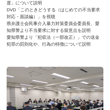
度」について説明
会員銀行専用ページ
DVD「このときどうする（はじめての不当要求
おしらせ2026
対応・面談編）」を視聴
県弁護士会民事介入暴力対策委員会委員長、愛
おしらせ2025
知県警より不当要求に対する留意点を説明
おしらせ（過去分）2022～2024
愛知県警より「犯収法（一部改正）」での送金
犯罪の罰則化や、行為の特徴について説明
会議・セミナーのご案内・回答
各種変更届
統計資料
統計資料(過去分)
旧名古屋手形交換所統計資料
その他金融機関団体ページ
その他金融機関団体ページ