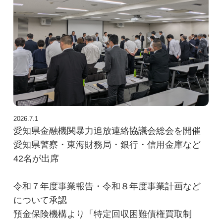
出張講座
セミナー報告
金融防犯防災
金融防犯・防災
金融機関防犯対策協議会
情報セキュリティ対策推進会議
2026.7.1
愛知県金融機関暴力追放連絡協議会総会を開催
暴力追放連絡協議会
愛知県警察・東海財務局・銀行・信用金庫など
東海地震等災害対策会議
42名が出席
ログイン
令和７年度事業報告・令和８年度事業計画など
ログイン
について承認
預金保険機構より「特定回収困難債権買取制
社員銀行専用ページ