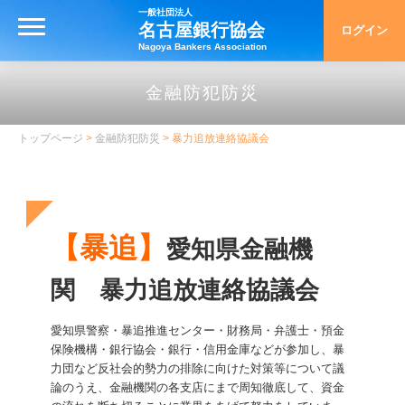
一般社団法人
名古屋銀行協会
ログイン
MENU
Nagoya Bankers Association
トップ
金融防犯防災
名古屋銀行協会について
トップページ
>
金融防犯防災
> 暴力追放連絡協議会
名古屋銀行協会について
協会の概要
沿革・アーカイブ
【暴追】
愛知県金融機
名古屋手形交換所の歴史
関 暴力追放連絡協議会
統計資料
愛知県警察・暴追推進センター・財務局・弁護士・預金
銀行とりひき相談所
保険機構・銀行協会・銀行・信用金庫などが参加し、暴
力団など反社会的勢力の排除に向けた対策等について議
銀行とりひき相談所
論のうえ、金融機関の各支店にまで周知徹底して、資金