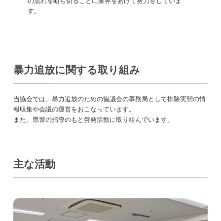
の流れを断ち切ることに業界をあげて努力をしていま
よくあるご相談(FAQ)
す。
金融用語の解説
お問い合わせのご注意事項
相談・苦情等の受付状況（2026年度）
暴力追放に関する取り組み
過去の相談・苦情等の受付状況
当協会では、暴力追放のための協議会の事務局として排除実態の情
銀行とりひき相談所のコピー
報収集や会議の運営をおこなっています。
また、県警の指導のもと啓発活動に取り組んでいます。
アクセス
プライバシーポリシー
主な活動
リンク集
金融リテラシー
金融リテラシー