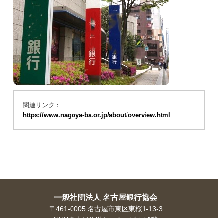
よくあるご相談(FAQ)
金融用語の解説
お問い合わせのご注意事項
相談・苦情等の受付状況（2026年度）
過去の相談・苦情等の受付状況
銀行とりひき相談所のコピー
関連リンク：
https://www.nagoya-ba.or.jp/about/overview.html
アクセス
プライバシーポリシー
リンク集
金融リテラシー
一般社団法人 名古屋銀行協会
〒461-0005 名古屋市東区東桜1-13-3
金融リテラシー