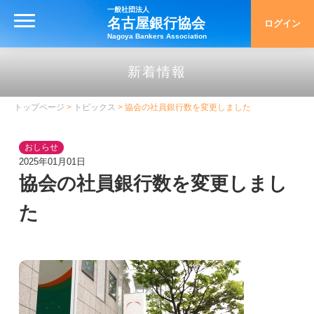
一般社団法人
名古屋銀行協会
ログイン
MENU
Nagoya Bankers Association
トップ
新着情報
名古屋銀行協会について
トップページ
>
トピックス
> 協会の社員銀行数を変更しました
名古屋銀行協会について
おしらせ
協会の概要
2025年01月01日
沿革・アーカイブ
協会の社員銀行数を変更しまし
名古屋手形交換所の歴史
た
統計資料
銀行とりひき相談所
銀行とりひき相談所