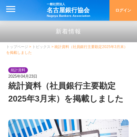
一般社団法人
名古屋銀行協会
ログイン
MENU
Nagoya Bankers Association
トップ
新着情報
名古屋銀行協会について
トップページ
>
トピックス
> 統計資料（社員銀行主要勘定2025年3月末）
を掲載しました
名古屋銀行協会について
協会の概要
統計資料
2025年04月23日
沿革・アーカイブ
統計資料（社員銀行主要勘定
名古屋手形交換所の歴史
2025年3月末）を掲載しました
統計資料
銀行とりひき相談所
銀行とりひき相談所