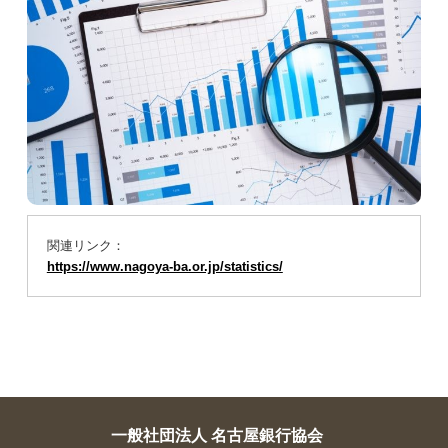
よくあるご相談(FAQ)
金融用語の解説
お問い合わせのご注意事項
相談・苦情等の受付状況（2026年度）
過去の相談・苦情等の受付状況
銀行とりひき相談所のコピー
関連リンク：
アクセス
https://www.nagoya-ba.or.jp/statistics/
プライバシーポリシー
リンク集
金融リテラシー
金融リテラシー
一般社団法人 名古屋銀行協会