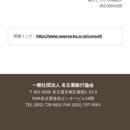
052-559-6150
出張講座
セミナー報告
金融防犯防災
関連リンク：
https://www.nagoya-ba.or.jp/consult/
金融防犯・防災
金融機関防犯対策協議会
情報セキュリティ対策推進会議
暴力追放連絡協議会
一般社団法人 名古屋銀行協会
東海地震等災害対策会議
〒461-0005 名古屋市東区東桜1-13-3
NHK名古屋放送センタービル16階
ログイン
TEL (052) 728-8811 FAX (052) 747-0563
ログイン
社員銀行専用ページ