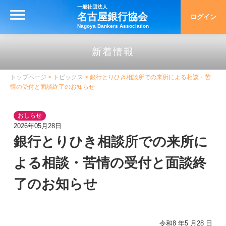
一般社団法人
名古屋銀行協会
ログイン
MENU
Nagoya Bankers Association
トップ
新着情報
名古屋銀行協会について
トップページ
>
トピックス
> 銀行とりひき相談所での来所による相談・苦
情の受付と面談終了のお知らせ
名古屋銀行協会について
協会の概要
おしらせ
2026年05月28日
沿革・アーカイブ
銀行とりひき相談所での来所に
名古屋手形交換所の歴史
よる相談・苦情の受付と面談終
統計資料
了のお知らせ
銀行とりひき相談所
銀行とりひき相談所
令和8
年
5
月
28
日